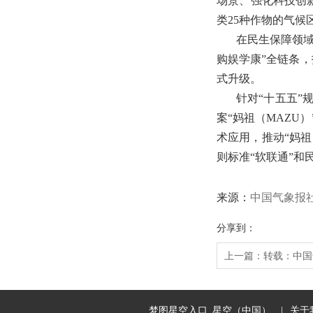
场景、强化科技创
类25种作物的气
在民生保障领域
购娱学康”全链条
式升级。
针对“十五五
案“妈祖（MAZ
术应用，推动“妈祖
则标准“软联通”和
中国气象报
来源：
分享到：
上一篇：
转载：中国
梦图星空入口_星空（中国）
|
关于