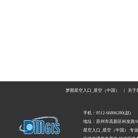
梦图星空入口_星空（中国）
|
关于
手机：0512-66806280(赵)
地址：苏州市高新区科发路10
星空入口_星空（中国） 专