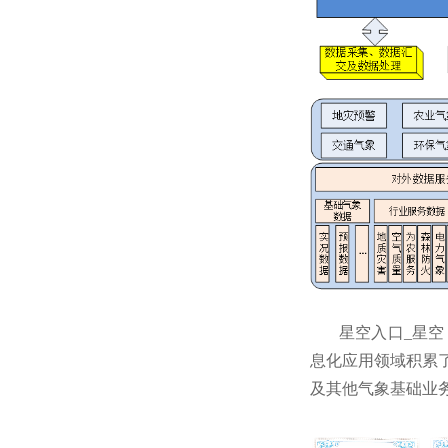
星空入口_星空（
息化应用领域积累
及其他气象基础业