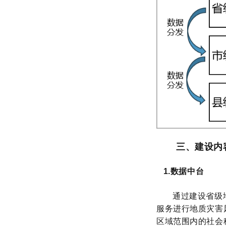
三、建设内
1.数据中台
通过建设省级地灾
服务进行地质灾害
区域范围内的社会