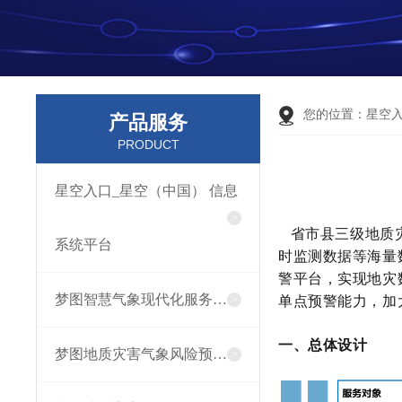
您的位置：
星空
产品服务
PRODUCT
星空入口_星空（中国） 信息
省市县三级地质
系统平台
时监测数据等海量
警平台，实现地灾
梦图智慧气象现代化服务…
单点预警能力，加
一、总体设计
梦图地质灾害气象风险预…