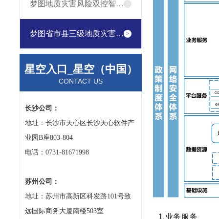
梦图地质灾害风险双控智…
梦图省市县三级地质灾害…
星空入口_星空（中国）
CONTACT US
长沙公司：
地址：长沙市天心区长沙天心软件产
业园B座803-804
电话：0731-81671998
苏州公司：
地址：苏州市高新区科发路101号致
远国际商务大厦南楼503室
1.业务服务