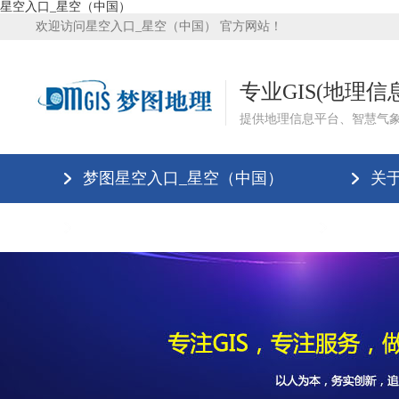
星空入口_星空（中国）
欢迎访问星空入口_星空（中国） 官方网站！
专业GIS(地理
提供地理信息平台、智慧气
梦图星空入口_星空（中国）
关
星空入口_星空（中国）
星空入