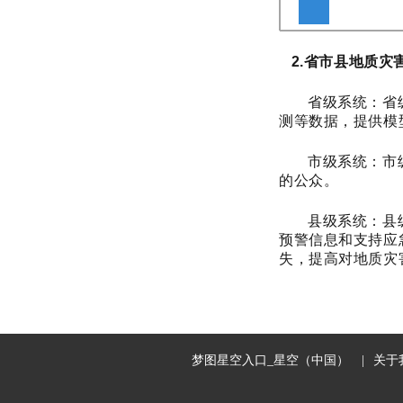
2.省市县地质灾
省级系统：省级用
测等数据，提供模
市级系统：市级用
的公众。
县级系统：县级用
预警信息和支持应
失，提高对地质灾
梦图星空入口_星空（中国）
|
关于