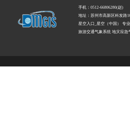
手机：0512-66806280(赵)
地址：苏州市高新区科发路10
星空入口_星空（中国） 专
旅游交通气象系统
地灾应急