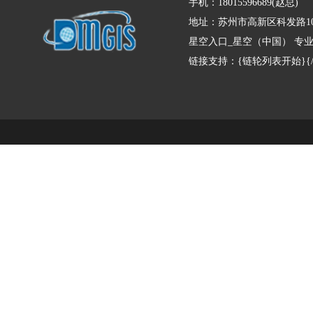
手机：18015596689(赵总)
地址：苏州市高新区科发路10
星空入口_星空（中国） 专
链接支持：{链轮列表开始}{