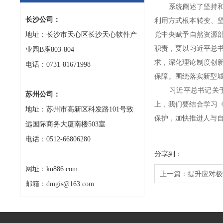
系统阐述了坚持和加
长沙公司：
利用方式根本转变、
地址：长沙市天心区长沙天心软件产
党中央赋予自然资源
职责，要以习近平总
业园B座803-804
求，深化理论制度创
电话：0731-81671998
保障。围绕落实新型
习近平总书记关于自
苏州公司：
上，我们要结合学习
地址：苏州市高新区科发路101号致
保护，加快推进人与
远国际商务大厦南楼503室
电话：0512-66806280
分享到：
网址：ku886.com
上一篇：
提升应对极
邮箱：dmgis@163.com