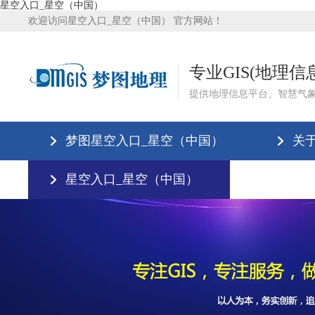
星空入口_星空（中国）
欢迎访问星空入口_星空（中国） 官方网站！
专业GIS(地理
提供地理信息平台、智慧气
梦图星空入口_星空（中国）
关
星空入口_星空（中国）
星空入